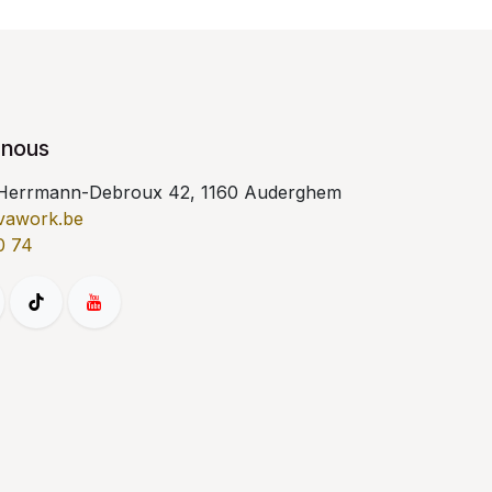
-nous
Herrmann-Debroux 42, 1160 Auderghem
vawork.be
0 74