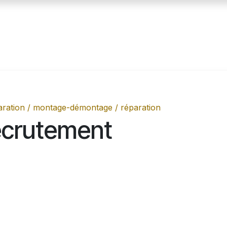
Postes
Prix
À propos
Blog
aration / montage-démontage / réparation
recrutement