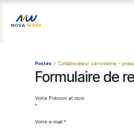
Se rendre au contenu
Accueil
Nos solutions
Postes
Collaborateur carrosserie – prép
Formulaire de 
Votre Prénom et nom
*
Votre e-mail
*