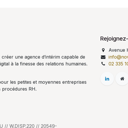
Rejoignez
Avenue 
: créer une agence d’intérim capable de
info@no
ital à la finesse des relations humaines.
02 335 1
our les petites et moyennes entreprises
rs procédures RH.
U // W.DISP.220 // 20549-